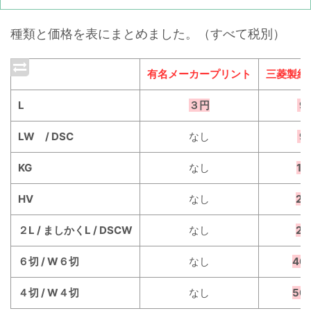
種類と価格を表にまとめました。（すべて税別）
有名メーカープリント
三菱製紙
L
３円
９
LW / DSC
なし
９
KG
なし
1
HV
なし
2
２L / ましかくL / DSCW
なし
2
６切 / W６切
なし
40
４切 / W４切
なし
50