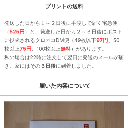
プリントの送料
発送した日から１～２日後に手渡しで届く宅急便
（
525円
）と、発送した日から２～３日後にポスト
に投函されるクロネコDM便（49枚以下
97円
、50
枚以上
75円
、100枚以上
無料
）があります。
私の場合は22時に注文して翌日に発送のメールが届
き、家にはその
３日後
に到着しました。
届いた内容について