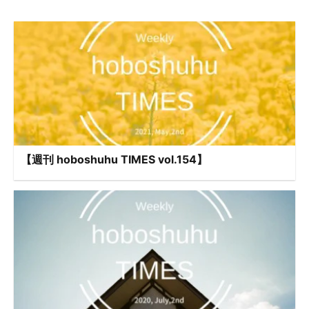
【週刊 hoboshuhu TIMES vol.154】