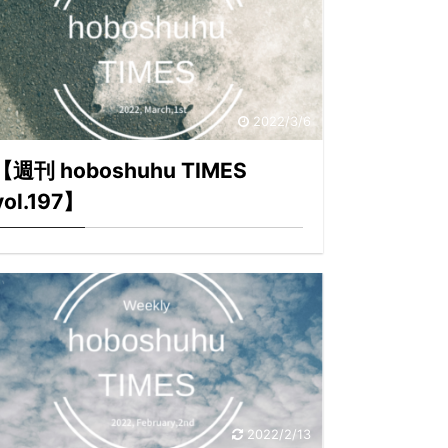
2022/3/6
【週刊 hoboshuhu TIMES
vol.197】
2022/2/13