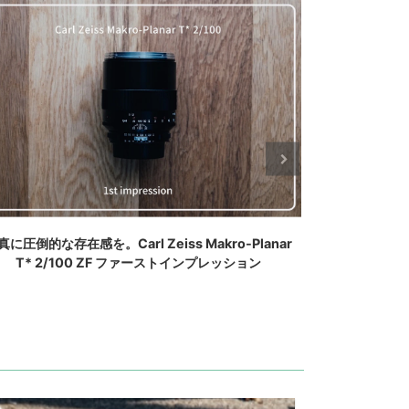
立体感が癖になる。Carl Zeiss Makro-Planar T*
Carl Zeiss 
/50 ZF をα7RⅢで使ったセカンドインプレッション
使っ