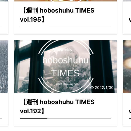
【週刊 hoboshuhu TIMES
vol.195】
2/6
2022/1/30
【週刊 hoboshuhu TIMES
vol.192】