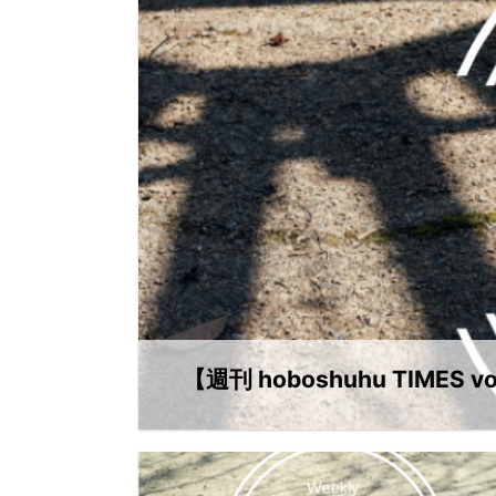
【週刊 hoboshuhu TIMES vo