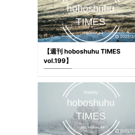
2022/3
【週刊 hoboshuhu TIMES
vol.199】
2022/2