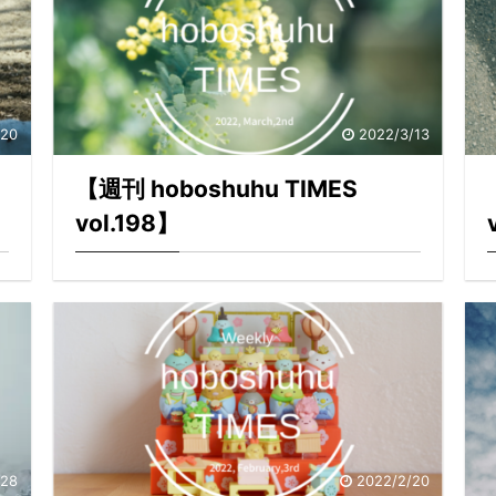
/20
2022/3/13
【週刊 hoboshuhu TIMES
vol.198】
/28
2022/2/20