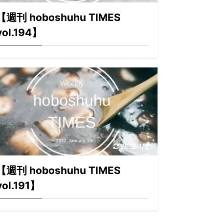
【週刊 hoboshuhu TIMES
vol.194】
2022/1/23
【週刊 hoboshuhu TIMES
vol.191】